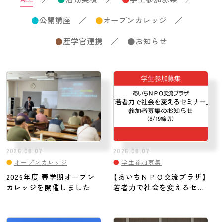
●
公開講座
／
●
オープンカレッジ
／
●
産学官連携
／
●
お知らせ
2026.08.07
2026.08.07
●
オープンカレッジ
●
学生参加募集
2026年度 春学期オープン
【あいちＮＰＯ交流プラザ】
カレッジを開催しました
若者力で社会を変えるセミ
ナー参加者募集のお知らせ
（8/19申込締切）