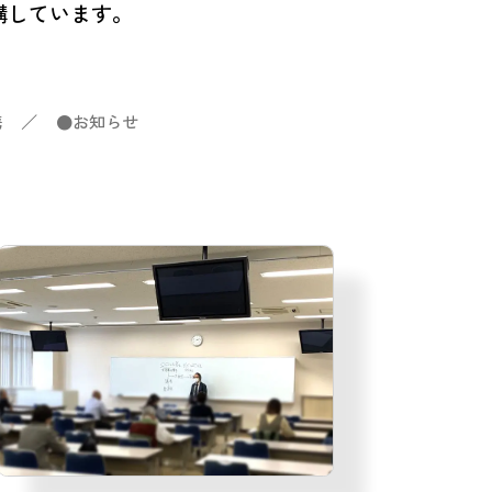
講しています。
携
／
●
お知らせ