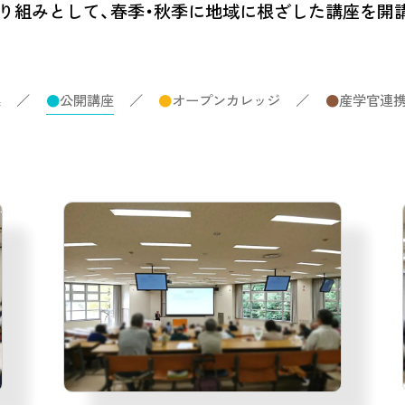
り組みとして、春季・秋季に地域に根ざした講座を開
集
／
●
公開講座
／
●
オープンカレッジ
／
●
産学官連