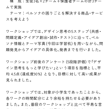
　構　成 ： 生徒3名×2チーム+保護者チームの計3チー
ムで実施

　テーマ ： ペルソナの困りごとを解決する商品・サービ
スを考えよう

ワークショップでは、デザイン思考の5ステップ（共感・
問題定義・アイデア創出・試作・テスト）に沿って、ペル
ソナ情報とテーマ写真（今回は学習机）を用いながら、問
題発見からアイデアの具体化、発表までを行いました。

ワークショップ前後のアンケート（5段階評価）で「デザ
イン思考をもっと学びたい」という項目を指標とし、平
均 4.5点（達成度90%） となり、目標に対して高い成果が
見られました。

ワークショップでは、対象が小学生であったことから、
各ワークの時間配分により余裕を持たせる必要があり
ました。また、普段のワークショップと比べて平易な言