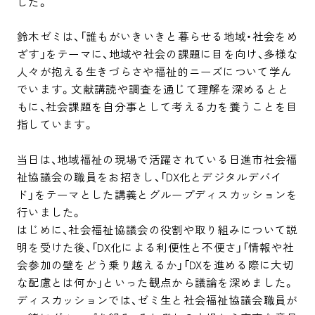
した。
鈴木ゼミは、「誰もがいきいきと暮らせる地域・社会をめ
ざす」をテーマに、地域や社会の課題に目を向け、多様な
人々が抱える生きづらさや福祉的ニーズについて学ん
でいます。文献講読や調査を通じて理解を深めるとと
もに、社会課題を自分事として考える力を養うことを目
指しています。

当日は、地域福祉の現場で活躍されている日進市社会福
祉協議会の職員をお招きし、「DX化とデジタルデバイ
ド」をテーマとした講義とグループディスカッションを
行いました。

はじめに、社会福祉協議会の役割や取り組みについて説
明を受けた後、「DX化による利便性と不便さ」「情報や社
会参加の壁をどう乗り越えるか」「DXを進める際に大切
な配慮とは何か」といった観点から議論を深めました。

ディスカッションでは、ゼミ生と社会福祉協議会職員が