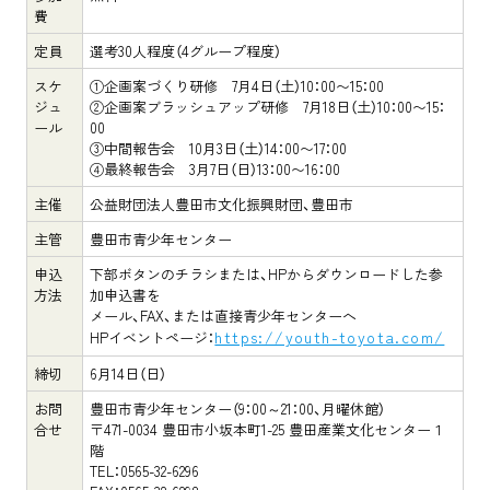
費
定員
選考30人程度（4グループ程度）
スケ
①企画案づくり研修 7月4日（土）10：00〜15：00
ジュ
②企画案ブラッシュアップ研修 7月18日（土）10：00〜15：
ール
00
③中間報告会 10月3日（土）14：00〜17：00
④最終報告会 3月7日（日）13：00〜16：00
主催
公益財団法人豊田市文化振興財団、豊田市
主管
豊田市青少年センター
申込
下部ボタンのチラシまたは、HPからダウンロードした参
方法
加申込書を
メール、FAX、または直接青少年センターへ
https://youth-toyota.com/
HPイベントページ：
締切
6月14日（日）
お問
豊田市青少年センター（9：00～21：00、月曜休館）
合せ
〒471-0034 豊田市小坂本町1-25 豊田産業文化センター１
階
TEL：0565-32-6296