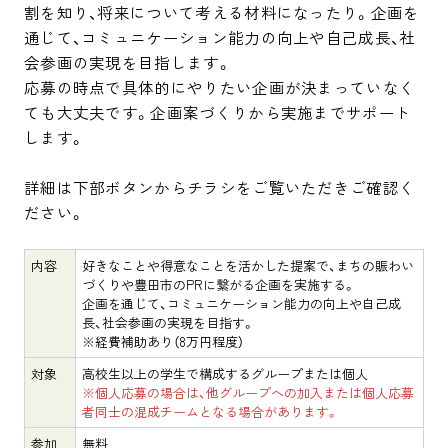
割を知り、将来について考える材料になったり。企画を
通じて、コミュニケーション能力の向上や自己成長、社
会参画の実現を目指します。

応募の時点で具体的にやりたい企画が決まっていなく
ても大丈夫です。企画案づくりから実施までサポート
します。

詳細は下部ボタンからチラシをご覧いただきご確認く
ださい。
内容
好きなことや得意なことを活かした提案で、まちの賑わい
づくりや豊田市のPRに繋がる企画を実施する。
企画を通じて、コミュニケーション能力の向上や自己成
長、社会参画の実現を目指す。
※経費補助あり（8万円程度）
対象
高校生以上の学生で構成するグループまたは個人
※個人応募の場合は、他グループへの加入または
個人応募
者同士の混成チームとなる場合があります。
参加
無料