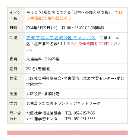
イベン
考えよう！私たちにできる「災害への備えや支援」
当日
ト名
は手話通訳・要約筆記あり
日時
2024年6月22日（土） 13：00〜15：00（12：30開場）
愛知学院大学名城公園キャンパス
会場
明倫ホール
名古屋市北区名城3-1-1
※公共交通機関をご利用くださ
い。
費用
入場無料・予約不要
定員
250名（先着順）
共催
北区社会福祉協議会・名古屋市北生涯学習センター・愛知
学院大学
後援
北区役所・北消防署
協力
名古屋きた災害ボランティアネットワーク
問い合
北区社会福祉協議会 TEL：052-915-7435
わせ
北生涯学習センター TEL：052-981-3636