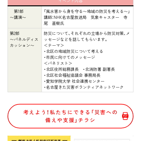
イベント内容
第1部
「風水害から身を守る〜地域の防災を考える〜」
〜講演〜
講師：NHK名古屋放送局 気象キャスター 寺
尾 直樹氏
第2部
防災について、それぞれの立場から防災対策、メ
〜パネルディス
ッセージなどを話してもらいます。
カッション〜
＜テーマ＞
・北区の地域防災について考える
・市民に向けてのメッセージ
＜パネリスト＞
・北区役所総務課長 ・北消防署 副署長
・北区社会福祉協議会 事務局長
・愛知学院大学 社会連携センター
・名古屋きた災害ボランティアネットワーク
考えよう！私たちにできる「災害への
備えや支援」チラシ