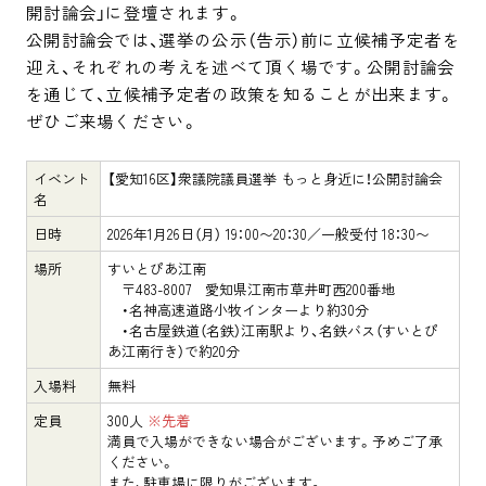
開討論会」に登壇されます。

公開討論会では、選挙の公示（告示）前に立候補予定者を
迎え、それぞれの考えを述べて頂く場です。公開討論会
を通じて、立候補予定者の政策を知ることが出来ます。

ぜひご来場ください。
イベント
【愛知16区】衆議院議員選挙 もっと身近に！公開討論会
名
日時
2026年1月26日（月） 19：00〜20：30／一般受付 18：30〜
場所
すいとぴあ江南
〒483-8007 愛知県江南市草井町西200番地
・名神高速道路小牧インターより約30分
・名古屋鉄道（名鉄）江南駅より、名鉄バス（すいとぴ
あ江南行き）で約20分
入場料
無料
定員
300人
※先着
満員で入場ができない場合がございます。予めご了承
ください。
また、駐車場に限りがございます。