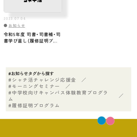
2023.07.04
●
お知らせ
令和5年度 司書・司書補・司
書学び直し（履修証明プロ
グラム）講習開講式が執り
行われました
#お知らせタグから探す
シャチ活チャレンジ応援金
／
モーニングセミナー
／
中学校向けキャンパス体験教育プログラ
／
ム
履修証明プログラム