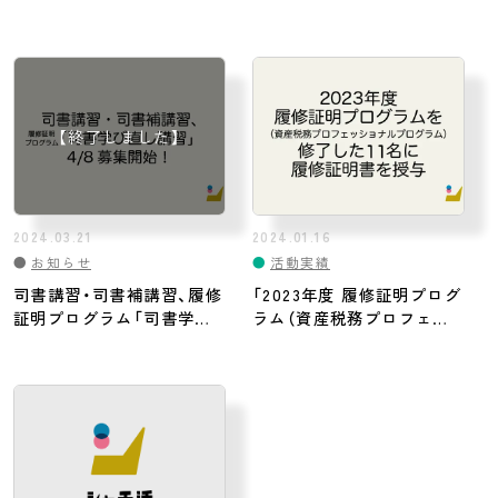
ショナルプログラム）」を修
講
了した10名に履修証明書を
授与
2024.03.21
2024.01.16
●
お知らせ
●
活動実績
司書講習・司書補講習、履修
「2023年度 履修証明プログ
証明プログラム「司書学び
ラム（資産税務プロフェッ
直し講習」4/8募集開始！
ショナルプログラム）」を修
了した11名に履修証明書を
授与