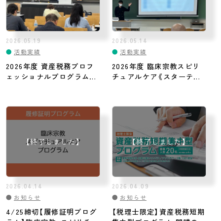
2026.05.19
2026.05.14
●
活動実績
●
活動実績
2026年度 資産税務プロフ
2026年度 臨床宗教スピリ
ェッショナルプログラム開
チュアルケア《スターティ
講
ングプログラム》開講
2026.04.14
2026.04.09
●
お知らせ
●
お知らせ
4/25締切【履修証明プログ
【税理士限定】資産税務短期