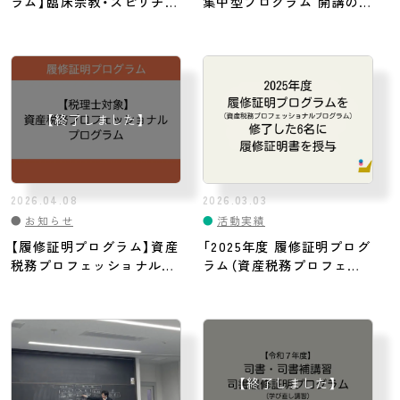
ラム】臨床宗教・スピリチュ
集中型プログラム 開講のお
アルケア スターティングプ
知らせ
ログラム
2026.04.08
2026.03.03
●
お知らせ
●
活動実績
【履修証明プログラム】資産
「2025年度 履修証明プログ
税務プロフェッショナルプ
ラム（資産税務プロフェッ
ログラム
ショナルプログラム）」を修
了した6名に履修証明書を
授与